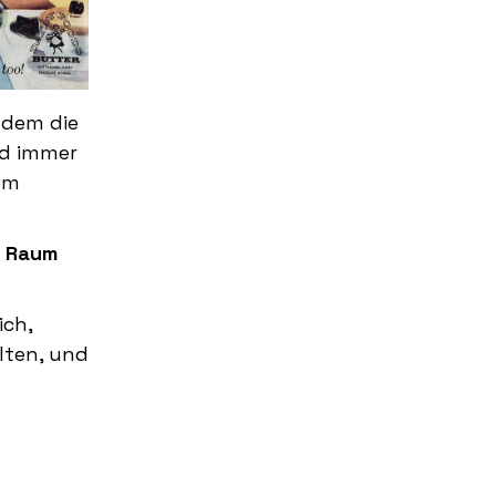
 dem die
nd immer
em
t Raum
ich,
lten, und