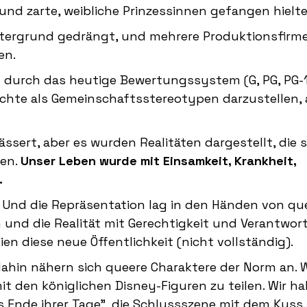
nd zarte, weibliche Prinzessinnen gefangen hielte
intergrund gedrängt, und mehrere Produktionsfirm
en.
 durch das heutige Bewertungssystem (G, PG, PG-1
wichte als Gemeinschaftsstereotypen darzustellen,
sert, aber es wurden Realitäten dargestellt, die s
ten.
Unser Leben wurde mit Einsamkeit, Krankheit,
.
Und die Repräsentation lag in den Händen von qu
 und die Realität mit Gerechtigkeit und Verantwo
ien diese neue Öffentlichkeit (nicht vollständig).
dahin nähern sich queere Charaktere der Norm an. W
 den königlichen Disney-Figuren zu teilen. Wir h
s Ende ihrer Tage", die Schlussszene mit dem Kuss,