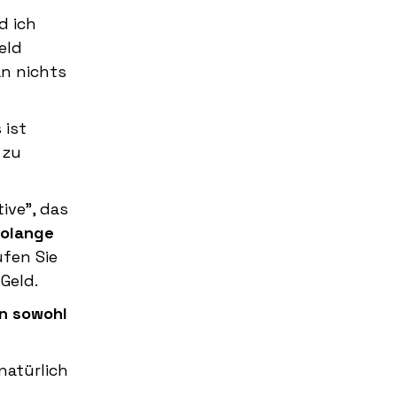
d ich
eld
an nichts
 ist
 zu
ive", das
solange
fen Sie
Geld.
en sowohl
natürlich