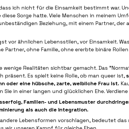
dass ich nicht für die Einsamkeit bestimmt war. Un
die diese Sorge hatte. Viele Menschen in meinem Umf
r unbeständigen Beziehung, mit einem Partner, der 
st vor ähnlichen Lebensstilen, vor Einsamkeit. Was
 Partner, ohne Familie, ohne ererbte binäre Rollen
e wenige Realitäten sichtbar gemacht. Das "Normat
ch präsent. Es spielt keine Rolle, ob man queer ist,
n oder eine hübsche, zarte, weibliche Frau ist.
Kau
 Sie in einer langen und glücklichen Ehe. Verdiene 
isserfolg, Familien- und Lebensmuster durchdring
iminierung als auch die Integration.
 andere Lebensformen vorschlagen, bedeutet das 
ss wir unseren Kampf für gleiche Ehen,