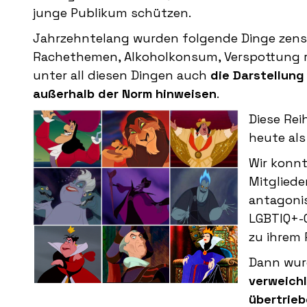
junge Publikum schützen.
Jahrzehntelang wurden folgende Dinge zensier
Rachethemen, Alkoholkonsum, Verspottung rel
unter all diesen Dingen auch
die Darstellung 
außerhalb der Norm hinweisen
.
Diese Re
heute als
Wir konnt
Mitgliede
antagonis
LGBTIQ+-C
zu ihrem
Dann wur
verweichl
übertrieb