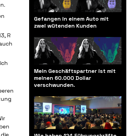
n.
en
Gefangen in einem Auto mit
zwei wütenden Kunden
3, R
 auch
ich
Mein Geschäftspartner ist mit
meinen 60.000 Dollar
verschwunden.
eeren
rtung
ir
aben
 die
Wie haben 124 Führungskräfte