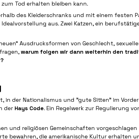
 zum Tod erhalten bleiben kann.
rhalb des Kleiderschranks und mit einem festen P
Idealvorstellung aus. Zwei Katzen, ein berufstätig
„neuen“ Ausdrucksformen von Geschlecht, sexuelle
rfragen,
warum folgen wir dann weiterhin den tradi
n?
g
it, in der Nationalismus und "gute Sitten" im Vord
n der
Hays Code
. Ein Regelwerk zur Regulierung vo
schen und religiösen Gemeinschaften vorgeschlagen
erte bewahren, die amerikanische Kultur erhalten u