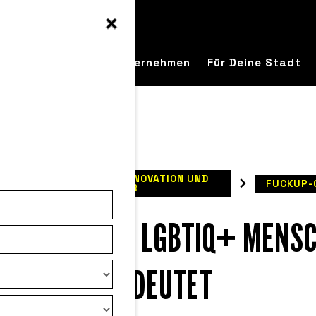
ntdecke
Für Ihr Unternehmen
Für Deine Stadt
 LERNEN AUS FEHLERN, INNOVATION UND
FUCKUP-
UNTERNEHMENSKULTUR
 ERFOLG FÜR LGBTIQ+ MENS
BEDEUTET