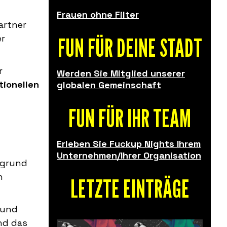
Frauen ohne Filter
artner
er
FUN FÜR DEINE STADT
r
Werden Sie Mitglied unserer
tionellen
globalen Gemeinschaft
FUN FÜR IHR TEAM
Erleben Sie Fuckup Nights Ihrem
Unternehmen/Ihrer Organisation
ergrund
n
LETZTE EINTRÄGE
 und
nd das