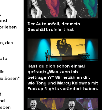
,
 und
Der Autounfall, der mein
orlieben
Geschäft ruiniert hat
n, das
gute
Hast du dich schon einmal
die
gefragt: „Was kann ich
beitragen?“ Wir erzählen dir,
ie Bösen"
wie Tony und Marcy Kelowna mit
Fuckup Nights verändert haben.
t:
und
Leben