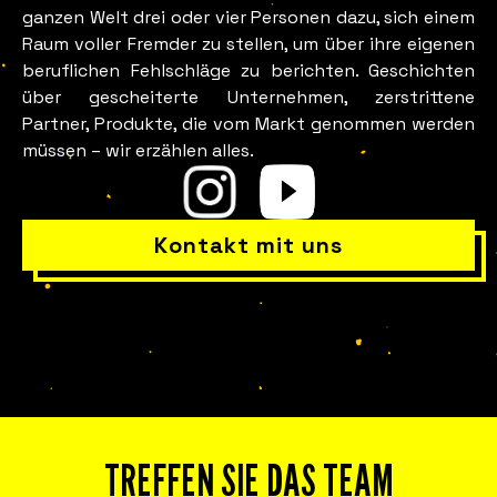
ganzen Welt drei oder vier Personen dazu, sich einem
Raum voller Fremder zu stellen, um über ihre eigenen
beruflichen Fehlschläge zu berichten. Geschichten
über gescheiterte Unternehmen, zerstrittene
Partner, Produkte, die vom Markt genommen werden
müssen – wir erzählen alles.
Ist in Ihrem Team wirklich alles
in Ordnung?
Kontakt mit uns
TREFFEN SIE DAS TEAM
Erleben Sie Fuckup Nights in Ihrem