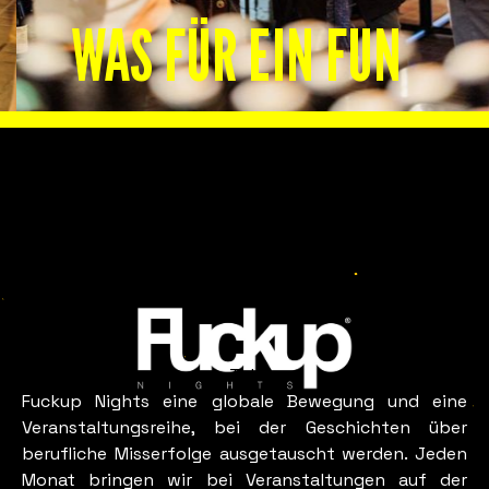
WAS FÜR EIN FUN
TOLUCA
SIEHT AUS WIE
Slide 2 of 8.
Toluca
Fuckup Nights eine globale Bewegung und eine
Veranstaltungsreihe, bei der Geschichten über
berufliche Misserfolge ausgetauscht werden. Jeden
Monat bringen wir bei Veranstaltungen auf der