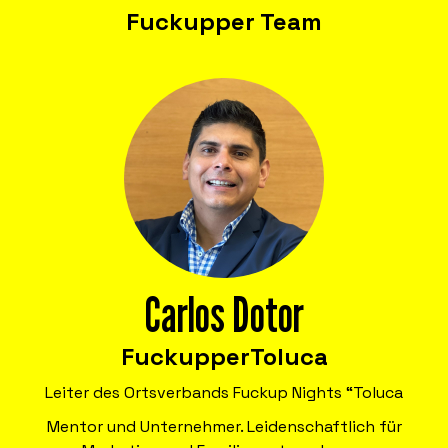
Fuckupper Team
Unternehmen.
Formate, die psychologische Sicherheit
stärken, damit Teams Misserfolge als
Lernchance nutzen und dadurch Kosten
senken, Produktivität steigern,
Mitarbeitende binden und Innovation
fördern.
Carlos Dotor
Fuckupper
Toluca
Leiter des Ortsverbands Fuckup Nights “Toluca
Mentor und Unternehmer. Leidenschaftlich für