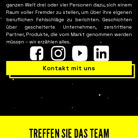
ganzen Welt drei oder vier Personen dazu, sich einem
Raum voller Fremder zu stellen, um über ihre eigenen
beruflichen Fehlschläge zu berichten. Geschichten
über gescheiterte Unternehmen, zerstrittene
Partner, Produkte, die vom Markt genommen werden
müssen – wir erzählen alles.
Ist in Ihrem Team wirklich alles
in Ordnung?
Kontakt mit uns
TREFFEN SIE DAS TEAM
Erleben Sie Fuckup Nights in Ihrem