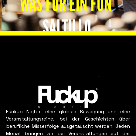
WAS FÜR EIN FUN
SALTILLO
Slide 2 of 8.
SIEHT AUS WIE
Saltillo
Fuckup Nights eine globale Bewegung und eine
Veranstaltungsreihe, bei der Geschichten über
berufliche Misserfolge ausgetauscht werden. Jeden
Monat bringen wir bei Veranstaltungen auf der