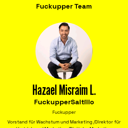
Fuckupper Team
Unternehmen.
Formate, die psychologische Sicherheit
stärken, damit Teams Misserfolge als
Lernchance nutzen und dadurch Kosten
senken, Produktivität steigern,
Mitarbeitende binden und Innovation
fördern.
Hazael Misraim L.
Fuckupper
Saltillo
Fuckupper
Vorstand für Wachstum und Marketing /Direktor für