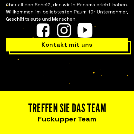
über all den Scheiß, den wir in Panama erlebt haben.
Willkommen im beliebtesten Raum für Unternehmer,
Geschäftsleute und Menschen.
Ist in Ihrem Team wirklich alles
in Ordnung?
Kontakt mit uns
TREFFEN SIE DAS TEAM
Erleben Sie Fuckup Nights in Ihrem
Fuckupper Team