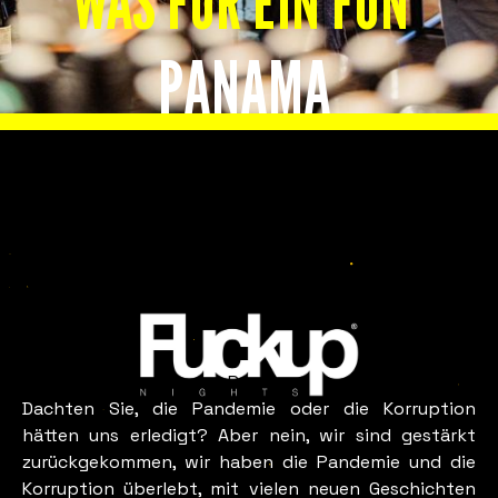
WAS FÜR EIN FUN
PANAMA
Slide 2 of 8.
SIEHT AUS WIE
Panama
Dachten Sie, die Pandemie oder die Korruption
hätten uns erledigt? Aber nein, wir sind gestärkt
zurückgekommen, wir haben die Pandemie und die
Korruption überlebt, mit vielen neuen Geschichten