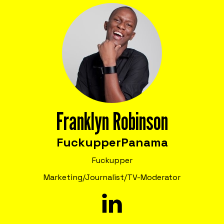
Unternehmen.
Formate, die psychologische Sicherheit
stärken, damit Teams Misserfolge als
Lernchance nutzen und dadurch Kosten
senken, Produktivität steigern,
Mitarbeitende binden und Innovation
fördern.
Franklyn Robinson
Fuckupper
Panama
Fuckupper
Marketing/Journalist/TV-Moderator