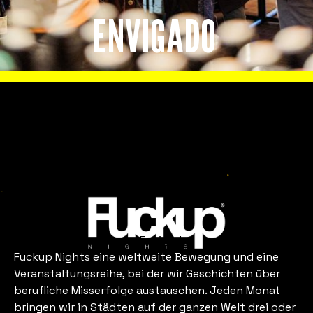
ENVIGADO
SIEHT AUS WIE
Slide 2 of 8.
Envigado
Fuckup Nights eine weltweite Bewegung und eine
Veranstaltungsreihe, bei der wir Geschichten über
Ist in Ihrem Team wirklich alles
berufliche Misserfolge austauschen. Jeden Monat
bringen wir in Städten auf der ganzen Welt drei oder