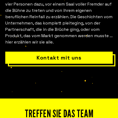
in Ordnung?
vier Personen dazu, vor einem Saal voller Fremder auf
die Bühne zu treten und von ihrem eigenen
beruflichen Reinfall zu erzählen. Die Geschichten vom
Unternehmen, das komplett pleiteging, von der
Partnerschaft, die in die Brüche ging, oder vom
Produkt, das vom Markt genommen werden musste …
hier erzählen wir sie alle.
Kontakt mit uns
Erleben Sie Fuckup Nights in Ihrem
Unternehmen.
Formate, die psychologische Sicherheit
stärken, damit Teams Misserfolge als
Lernchance nutzen und dadurch Kosten
TREFFEN SIE DAS TEAM
senken, Produktivität steigern,