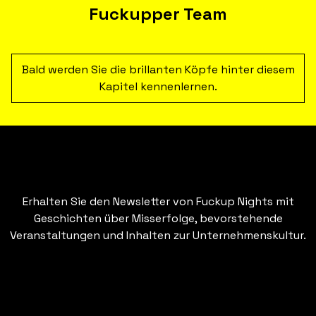
Mitarbeitende binden und Innovation
Fuckupper Team
fördern.
Bald werden Sie die brillanten Köpfe hinter diesem
Kapitel kennenlernen.
Erhalten Sie den Newsletter von Fuckup Nights mit
Geschichten über Misserfolge, bevorstehende
Veranstaltungen und Inhalten zur Unternehmenskultur.