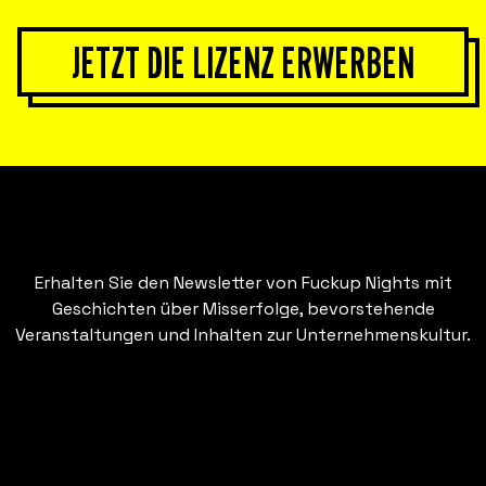
JETZT DIE LIZENZ ERWERBEN
Erhalten Sie den Newsletter von Fuckup Nights mit
Geschichten über Misserfolge, bevorstehende
Veranstaltungen und Inhalten zur Unternehmenskultur.