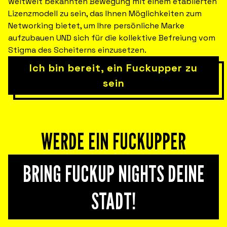
weltweit bekannten Bewegung mit einem etablierten
fördern.
Lizenzmodell zu sein, das Ihnen Möglichkeiten zum
Networking bietet, um Ihre persönliche Marke
aufzubauen UND sich für die kollektive Befreiung vom
Stigma des Scheiterns einzusetzen.
Ich bin bereit, ein Fuckupper zu
sein
WERDE EIN FUCKUPPER
BRING FUCKUP NIGHTS DEINE
STADT!