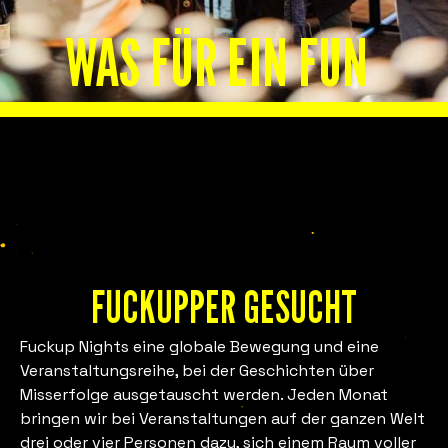
WAS FÜR EIN FUN
CHAPALA
Slide 2 of 8.
SIEHT AUS WIE
FUCKUPPER GESUCHT
Fuckup Nights eine globale Bewegung und eine
Veranstaltungsreihe, bei der Geschichten über
Misserfolge ausgetauscht werden. Jeden Monat
bringen wir bei Veranstaltungen auf der ganzen Welt
drei oder vier Personen dazu, sich einem Raum voller