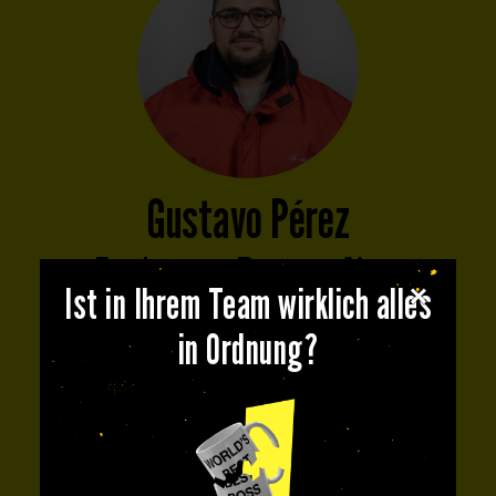
Gustavo Pérez
Fuckupper
Buenos Aires
Ist in Ihrem Team wirklich alles
Lizenznehmer und allgemeiner Koordinator
in Ordnung?