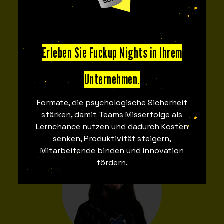
Erleben Sie Fuckup Nights in Ihrem
Juan Betancourt
Unternehmen.
Fuckupper
Buenos Aires
Formate, die psychologische Sicherheit
Produktion
stärken, damit Teams Misserfolge als
Lernchance nutzen und dadurch Kosten
senken, Produktivität steigern,
Mitarbeitende binden und Innovation
fördern.