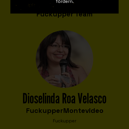
TREFFEN SIE DAS TEAM
fördern.
Fuckupper Team
Dioselinda Roa Velasco
Fuckupper
Montevideo
Fuckupper